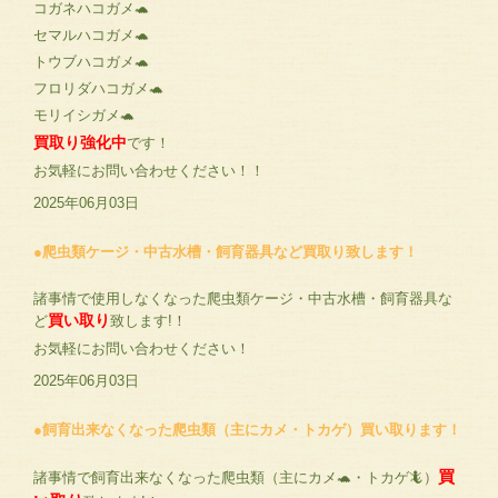
コガネハコガメ🐢
セマルハコガメ🐢
トウブハコガメ🐢
フロリダハコガメ🐢
モリイシガメ🐢
買取り強化中
です！
お気軽にお問い合わせください！！
2025年06月03日
●爬虫類ケージ・中古水槽・飼育器具など買取り致します！
諸事情で使用しなくなった爬虫類ケージ・中古水槽・飼育器具な
買い取り
ど
致します!！
お気軽にお問い合わせください！
2025年06月03日
●飼育出来なくなった爬虫類（主にカメ・トカゲ）買い取ります！
買
諸事情で飼育出来なくなった爬虫類（主にカメ🐢・トカゲ🦎）