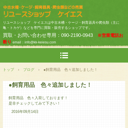
リユースショップ ケイエスは中古水槽・ケージ・飼育器具や爬虫類（主に
亀・トカゲ）などを専門に買取・販売するショップです。
買取・お問い合わせ専用：090-2190-0943
※営業電話お
断り
email：info@kk-keiesu.com
トップ
›
ブログ
›
●飼育用品 色々追加しました！
●飼育用品 色々追加しました！
飼育用品 色々入荷しております！
是非チェックしてみて下さい！
2016年09月14日