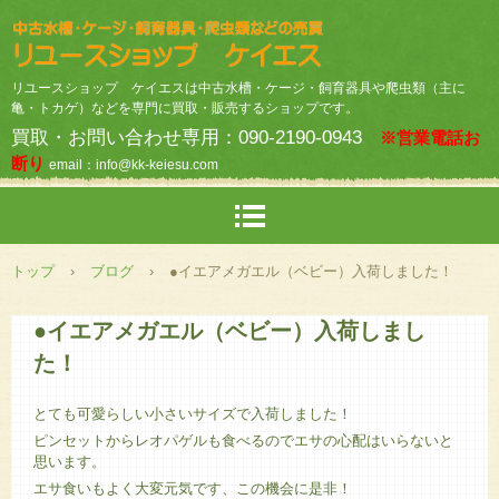
リユースショップ ケイエスは中古水槽・ケージ・飼育器具や爬虫類（主に
亀・トカゲ）などを専門に買取・販売するショップです。
買取・お問い合わせ専用：090-2190-0943
※営業電話お
断り
email：info@kk-keiesu.com
トップ
›
ブログ
›
●イエアメガエル（ベビー）入荷しました！
●イエアメガエル（ベビー）入荷しまし
た！
とても可愛らしい小さいサイズで入荷しました！
ピンセットからレオパゲルも食べるのでエサの心配はいらないと
思います。
エサ食いもよく大変元気です、この機会に是非！