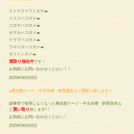
ストケスイワトカゲ🐢
ミスジハコガメ🐢
コガネハコガメ🐢
セマルハコガメ🐢
トウブハコガメ🐢
フロリダハコガメ🐢
モリイシガメ🐢
買取り強化中
です！
お気軽にお問い合わせください！！
2025年06月03日
●爬虫類ケージ・中古水槽・飼育器具など買取り致します！
諸事情で使用しなくなった爬虫類ケージ・中古水槽・飼育器具な
買い取り
ど
致します!！
お気軽にお問い合わせください！
2025年06月03日