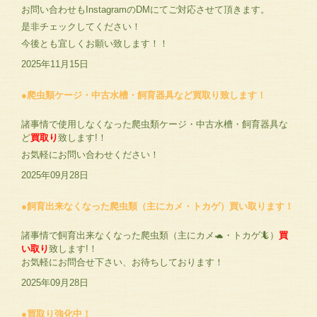
お問い合わせもInstagramのDMにてご対応させて頂きます。
是非チェックしてください！
今後とも宜しくお願い致します！！
2025年11月15日
●爬虫類ケージ・中古水槽・飼育器具など買取り致します！
諸事情で使用しなくなった爬虫類ケージ・中古水槽・飼育器具な
ど
買取り
致します!！
お気軽にお問い合わせください！
2025年09月28日
●飼育出来なくなった爬虫類（主にカメ・トカゲ）買い取ります！
諸事情で飼育出来なくなった爬虫類（主にカメ🐢・トカゲ🦎）
買
い取り
致します!！
お気軽にお問合せ下さい、お待ちしております！
2025年09月28日
●買取り強化中！