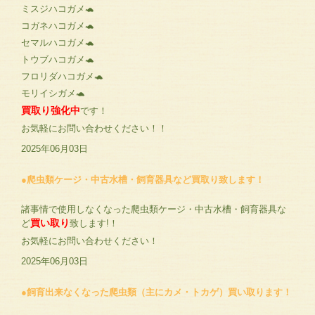
ミスジハコガメ🐢
コガネハコガメ🐢
セマルハコガメ🐢
トウブハコガメ🐢
フロリダハコガメ🐢
モリイシガメ🐢
買取り強化中
です！
お気軽にお問い合わせください！！
2025年06月03日
●爬虫類ケージ・中古水槽・飼育器具など買取り致します！
諸事情で使用しなくなった爬虫類ケージ・中古水槽・飼育器具な
買い取り
ど
致します!！
お気軽にお問い合わせください！
2025年06月03日
●飼育出来なくなった爬虫類（主にカメ・トカゲ）買い取ります！