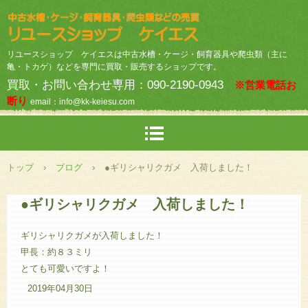
リユースショップ ケイエスは中古水槽・ケージ・飼育器具や爬虫類（主に
亀・トカゲ）などを専門に買取・販売するショップです。
買取・お問い合わせ専用：090-2190-0943
※営業電話お
断り
email：info@kk-keiesu.com
トップ
›
ブログ
›
●ギリシャリクガメ 入荷しました！
●ギリシャリクガメ 入荷しました！
ギリシャリクガメが入荷しました！
甲長：約８３ミリ
とても可愛いですよ！
2019年04月30日