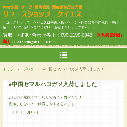
リユースショップ ケイエスは中古水槽・ケージ・飼育器具や爬虫類（主に
亀・トカゲ）などを専門に買取・販売するショップです。
買取・お問い合わせ専用：090-2190-0943
※営業電話お
断り
email：info@kk-keiesu.com
トップ
›
ブログ
›
●中国セマルハコガメ入荷しました！
●中国セマルハコガメ入荷しました！
とにかく元気です！なんでもよく食べます！
物怖じしないので飼育しやすと思います！
2016年11月18日