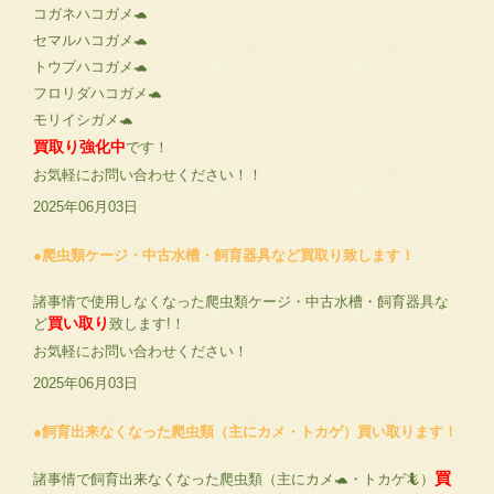
コガネハコガメ🐢
セマルハコガメ🐢
トウブハコガメ🐢
フロリダハコガメ🐢
モリイシガメ🐢
買取り強化中
です！
お気軽にお問い合わせください！！
2025年06月03日
●爬虫類ケージ・中古水槽・飼育器具など買取り致します！
諸事情で使用しなくなった爬虫類ケージ・中古水槽・飼育器具な
買い取り
ど
致します!！
お気軽にお問い合わせください！
2025年06月03日
●飼育出来なくなった爬虫類（主にカメ・トカゲ）買い取ります！
買
諸事情で飼育出来なくなった爬虫類（主にカメ🐢・トカゲ🦎）