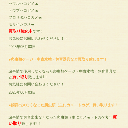
セマルハコガメ🐢
トウブハコガメ🐢
フロリダハコガメ🐢
モリイシガメ🐢
買取り強化中
です！
お気軽にお問い合わせください！！
2025年06月03日
●爬虫類ケージ・中古水槽・飼育器具など買取り致します！
諸事情で使用しなくなった爬虫類ケージ・中古水槽・飼育器具な
買い取り
ど
致します!！
お気軽にお問い合わせください！
2025年06月03日
●飼育出来なくなった爬虫類（主にカメ・トカゲ）買い取ります！
買
諸事情で飼育出来なくなった爬虫類（主にカメ🐢・トカゲ🦎）
い取り
致します!！