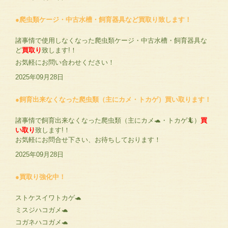
●爬虫類ケージ・中古水槽・飼育器具など買取り致します！
諸事情で使用しなくなった爬虫類ケージ・中古水槽・飼育器具な
ど
買取り
致します!！
お気軽にお問い合わせください！
2025年09月28日
●飼育出来なくなった爬虫類（主にカメ・トカゲ）買い取ります！
諸事情で飼育出来なくなった爬虫類（主にカメ🐢・トカゲ🦎）
買
い取り
致します!！
お気軽にお問合せ下さい、お待ちしております！
2025年09月28日
●買取り強化中！
ストケスイワトカゲ🐢
ミスジハコガメ🐢
コガネハコガメ🐢